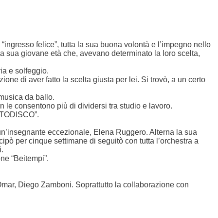
n “ingresso felice”, tutta la sua buona volontà e l’impegno nello
 la sua giovane età che, avevano determinato la loro scelta,
ria e solfeggio.
one di aver fatto la scelta giusta per lei. Si trovò, a un certo
 musica da ballo.
 le consentono più di dividersi tra studio e lavoro.
YA TODISCO”.
n un’insegnante eccezionale, Elena Ruggero. Alterna la sua
ecipò per cinque settimane di seguitò con tutta l’orchestra a
.
one “Beitempi”.
 Omar, Diego Zamboni. Soprattutto la collaborazione con