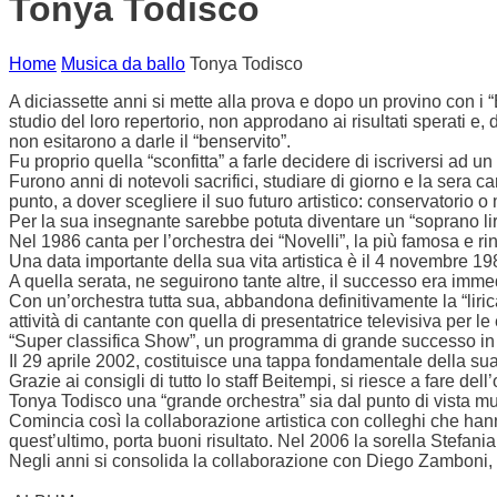
Tonya Todisco
Home
Musica da ballo
Tonya Todisco
A diciassette anni si mette alla prova e dopo un provino con i “B
studio del loro repertorio, non approdano ai risultati sperati 
non esitarono a darle il “benservito”.
Fu proprio quella “sconfitta” a farle decidere di iscriversi ad un
Furono anni di notevoli sacrifici, studiare di giorno e la sera ca
punto, a dover scegliere il suo futuro artistico: conservatorio 
Per la sua insegnante sarebbe potuta diventare un “soprano lir
Nel 1986 canta per l’orchestra dei “Novelli”, la più famosa e r
Una data importante della sua vita artistica è il 4 novembre 1
A quella serata, ne seguirono tante altre, il successo era immed
Con un’orchestra tutta sua, abbandona definitivamente la “liri
attività di cantante con quella di presentatrice televisiva per l
“Super classifica Show”, un programma di grande successo in
Il 29 aprile 2002, costituisce una tappa fondamentale della sua
Grazie ai consigli di tutto lo staff Beitempi, si riesce a fare dell
Tonya Todisco una “grande orchestra” sia dal punto di vista m
Comincia così la collaborazione artistica con colleghi che ha
quest’ultimo, porta buoni risultato. Nel 2006 la sorella Stefan
Negli anni si consolida la collaborazione con Diego Zamboni, c