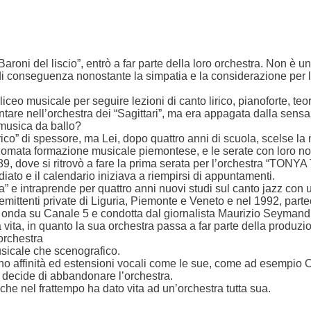
aroni del liscio”, entrò a far parte della loro orchestra. Non è u
e, di conseguenza nonostante la simpatia e la considerazione per
 liceo musicale per seguire lezioni di canto lirico, pianoforte, teo
ntare nell’orchestra dei “Sagittari”, ma era appagata dalla sensazi
o musica da ballo?
ico” di spessore, ma Lei, dopo quattro anni di scuola, scelse la
inomata formazione musicale piemontese, e le serate con loro non
989, dove si ritrovò a fare la prima serata per l’orchestra “TON
iato e il calendario iniziava a riempirsi di appuntamenti.
ca” e intraprende per quattro anni nuovi studi sul canto jazz co
e emittenti private di Liguria, Piemonte e Veneto e nel 1992, part
 onda su Canale 5 e condotta dal giornalista Maurizio Seymandi
 vita, in quanto la sua orchestra passa a far parte della produzi
’orchestra
usicale che scenografico.
nno affinità ed estensioni vocali come le sue, come ad esempio
ia decide di abbandonare l’orchestra.
he nel frattempo ha dato vita ad un’orchestra tutta sua.